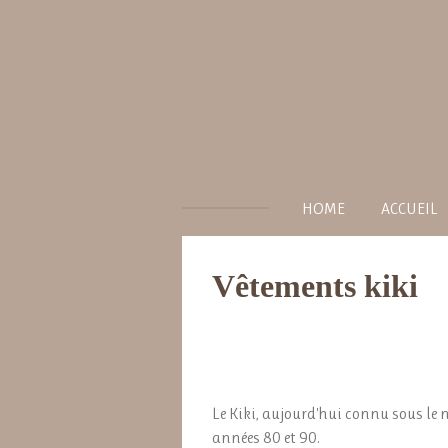
Passer
au
contenu
principal
HOME
ACCUEIL
Vêtements
kiki
Le Kiki, aujourd'hui connu sous l
années 80 et 90.