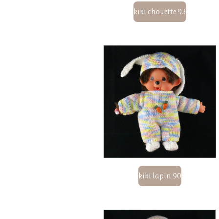
kiki chouette 93
kiki lapin 90